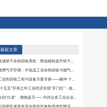
最新文章
洗涤烘干余热回收系统：降低能耗提升烘干效率的节能方案
淄博气宇空调：中低温工业余热回收与烟气消白的垂直选手
工业热回收工程与设备方案专家——杨坤 个人详细简介
“十五五”开局之年工业经济实现“开门红”：政策密集发力，新质生产力引领制造业向“高、新、绿”加速跃升
告别“白龙”，拥抱蓝天——为何众多工业企业选择气宇空调实现烟气“消白脱白”？
车间废乳液蒸发器冷凝空气换热器烟气降温消白