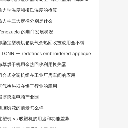
热力学温度和摄氏温度的换算
热力学三大定律分别是什么
Venezuela 的电商发展状况
印染定型机烘箱废气余热回收技改用全不锈钢气气板式换热器
YTONN — redefines embroidered appliqué
布草烘干机用余热回收利用换热器
组合式空调机组在工业厂房车间的应用
气气换热器在烘干行业的应用
淄博跨境电商产业园
电脑绣花的前景怎么样
注塑机 vs 吸塑机的用途和功能差异