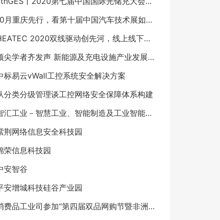
7thGES丨2020第七届中国国际光储充大会已圆满落幕
10月重庆先行，看第十届中国汽车技术展如何点燃汽车工业
HEATEC 2020双线驱动创先河，线上线下齐发力 ——2020上海国际供热技术展12月不见不散！
顶尖学者齐发声 新能源及充电设施产业发展论坛8月上海举行
中标易云vWall工控系统安全解决方案
从分类分级管理谈工控网络安全保障体系构建
智汇工业－智慧工业、智能制造及工业智能、工业互联门户网站，专业的工业“互联网＋”传媒
紫荆网络信息安全科技园
锦荣信息科技园
中安智谷
平安增城科技硅谷产业园
消费品工业司参加“第四届双品网购节暨非洲好物网购节”专题新闻吹风会