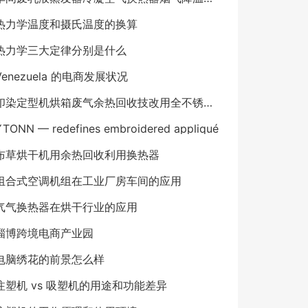
热力学温度和摄氏温度的换算
热力学三大定律分别是什么
Venezuela 的电商发展状况
印染定型机烘箱废气余热回收技改用全不锈钢气气板式换热器
YTONN — redefines embroidered appliqué
布草烘干机用余热回收利用换热器
组合式空调机组在工业厂房车间的应用
气气换热器在烘干行业的应用
淄博跨境电商产业园
电脑绣花的前景怎么样
注塑机 vs 吸塑机的用途和功能差异