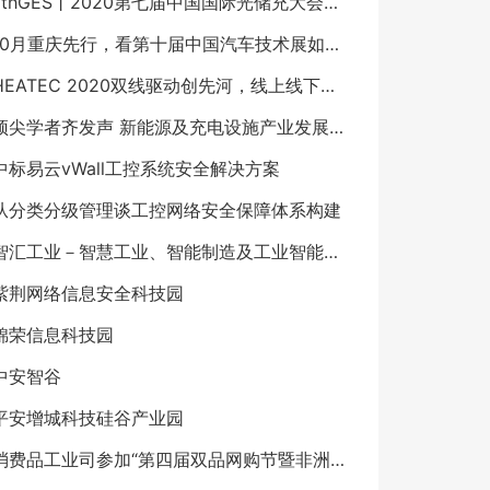
7thGES丨2020第七届中国国际光储充大会已圆满落幕
10月重庆先行，看第十届中国汽车技术展如何点燃汽车工业
HEATEC 2020双线驱动创先河，线上线下齐发力 ——2020上海国际供热技术展12月不见不散！
顶尖学者齐发声 新能源及充电设施产业发展论坛8月上海举行
中标易云vWall工控系统安全解决方案
从分类分级管理谈工控网络安全保障体系构建
智汇工业－智慧工业、智能制造及工业智能、工业互联门户网站，专业的工业“互联网＋”传媒
紫荆网络信息安全科技园
锦荣信息科技园
中安智谷
平安增城科技硅谷产业园
消费品工业司参加“第四届双品网购节暨非洲好物网购节”专题新闻吹风会