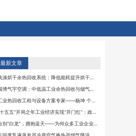
最新文章
洗涤烘干余热回收系统：降低能耗提升烘干效率的节能方案
淄博气宇空调：中低温工业余热回收与烟气消白的垂直选手
工业热回收工程与设备方案专家——杨坤 个人详细简介
“十五五”开局之年工业经济实现“开门红”：政策密集发力，新质生产力引领制造业向“高、新、绿”加速跃升
告别“白龙”，拥抱蓝天——为何众多工业企业选择气宇空调实现烟气“消白脱白”？
车间废乳液蒸发器冷凝空气换热器烟气降温消白