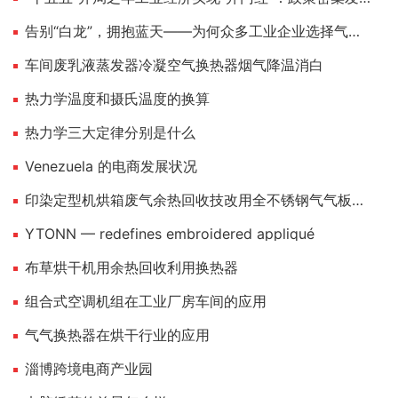
告别“白龙”，拥抱蓝天——为何众多工业企业选择气宇空调实现烟气“消白脱白”？
车间废乳液蒸发器冷凝空气换热器烟气降温消白
热力学温度和摄氏温度的换算
热力学三大定律分别是什么
Venezuela 的电商发展状况
印染定型机烘箱废气余热回收技改用全不锈钢气气板式换热器
YTONN — redefines embroidered appliqué
布草烘干机用余热回收利用换热器
组合式空调机组在工业厂房车间的应用
气气换热器在烘干行业的应用
淄博跨境电商产业园