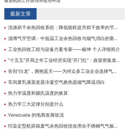
吸塑机的工作原理和使用环境
最新文章
洗涤烘干余热回收系统：降低能耗提升烘干效率的节能方案
淄博气宇空调：中低温工业余热回收与烟气消白的垂直选手
工业热回收工程与设备方案专家——杨坤 个人详细简介
“十五五”开局之年工业经济实现“开门红”：政策密集发力，新质生产力引领制造业向“高、新、绿”加速跃升
告别“白龙”，拥抱蓝天——为何众多工业企业选择气宇空调实现烟气“消白脱白”？
车间废乳液蒸发器冷凝空气换热器烟气降温消白
热力学温度和摄氏温度的换算
热力学三大定律分别是什么
Venezuela 的电商发展状况
印染定型机烘箱废气余热回收技改用全不锈钢气气板式换热器