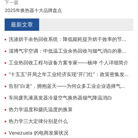
下一篇
2025年换热器十大品牌盘点
最新文章
洗涤烘干余热回收系统：降低能耗提升烘干效率的节能方案
淄博气宇空调：中低温工业余热回收与烟气消白的垂直选手
工业热回收工程与设备方案专家——杨坤 个人详细简介
“十五五”开局之年工业经济实现“开门红”：政策密集发力，新质生产力引领制造业向“高、新、绿”加速跃升
告别“白龙”，拥抱蓝天——为何众多工业企业选择气宇空调实现烟气“消白脱白”？
车间废乳液蒸发器冷凝空气换热器烟气降温消白
热力学温度和摄氏温度的换算
热力学三大定律分别是什么
Venezuela 的电商发展状况